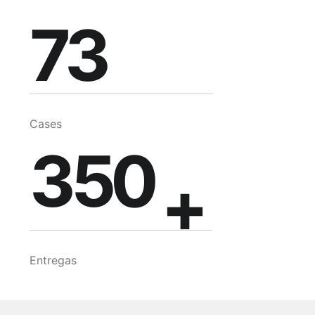
348
73
349
Cases
350
+
Entregas