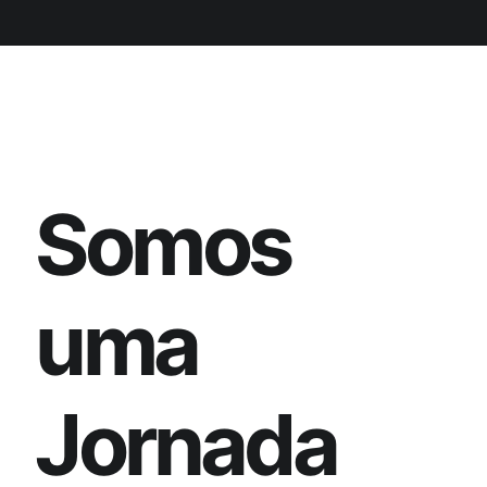
S
o
m
o
s
u
m
a
J
o
r
n
a
d
a