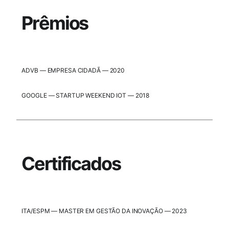
P
r
ê
m
i
o
s
ADVB — EMPRESA CIDADÃ — 2020
GOOGLE — STARTUP WEEKEND IOT — 2018
C
e
r
t
i
f
i
c
a
d
o
s
ITA/ESPM — MASTER EM GESTÃO DA INOVAÇÃO — 2023