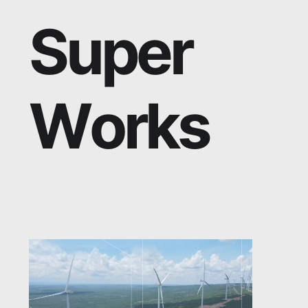
S
u
p
e
r
W
o
r
k
s